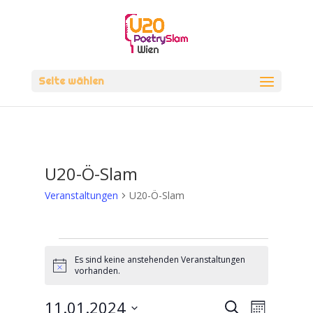
Seite wählen
U20-Ö-Slam
Veranstaltungen
U20-Ö-Slam
Veranstaltungen
Es sind keine anstehenden Veranstaltungen
Hinweis
vorhanden.
Veranstal
Verans
11.01.2024
Suche