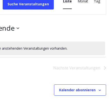
Ansichten-
Liste
Monat
Tag
Suche Veranstaltungen
Navigation
ende
ne anstehenden Veranstaltungen vorhanden.
Hinweis
Nächste
Veranstaltungen
Kalender abonnieren