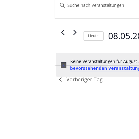
for
Suche
Bitte
August
und
Schlüsselwort
eingeben.
5,
Ansichten,
Suche
2025
Navigation
nach
08.05.
Heute
Veranstaltungen
Datum
Schlüsselwort.
wählen.
Keine Veranstaltungen für August 
bevorstehenden Veranstaltun
Vorheriger Tag