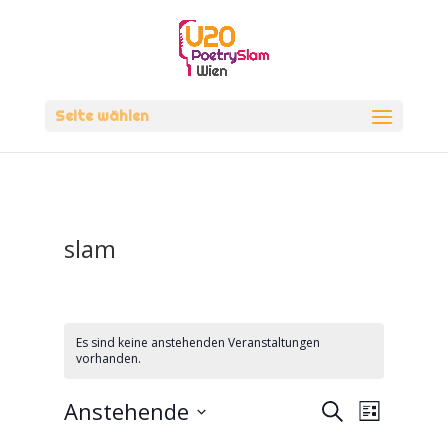
Seite wählen
slam
Es sind keine anstehenden Veranstaltungen
vorhanden.
Veranstal
Verans
Anstehende
Suche
Liste
Ansicht
Suche
Datum