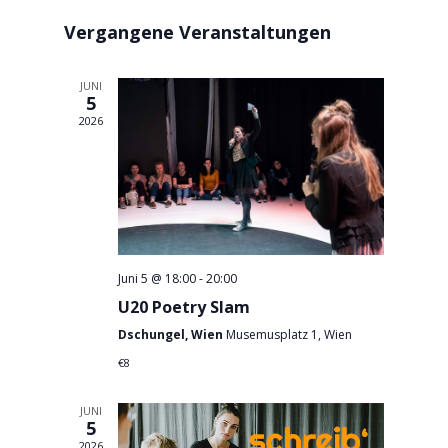
Navigat
und
wählen.
Vergangene Veranstaltungen
Ansichten,
Navigation
JUNI
5
2026
Juni 5 @ 18:00
-
20:00
U20 Poetry Slam
Dschungel, Wien
Musemusplatz 1, Wien
€8
JUNI
5
2026