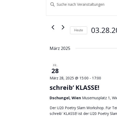
Suche
Bitte
und
Schlüsselwort
eingeben.
Ansichten,
Suche
Navigation
nach
03.28.
Heute
Veranstaltungen
Datum
Schlüsselwort.
wählen.
März 2025
FR.
28
März 28, 2025 @ 15:00
-
17:00
schreib‘ KLASSE!
Dschungel, Wien
Musemusplatz 1, Wie
Der U20 Poetry Slam Workshop. Für Tei
schreib' KLASSE! ist der U20 Poetry Sla