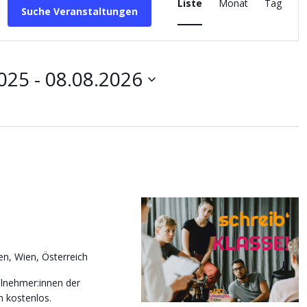
Ansichten-
Liste
Monat
Tag
Suche Veranstaltungen
Navigation
2025
 - 
08.08.2026
n, Wien, Österreich
lnehmer:innen der
m kostenlos.