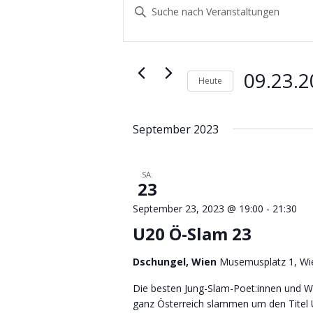
Suche
Bitte
und
Schlüsselwort
eingeben.
Ansichten,
Suche
Navigation
nach
09.23.
Heute
Veranstaltungen
Datum
Schlüsselwort.
wählen.
September 2023
SA.
23
September 23, 2023 @ 19:00
-
21:30
U20 Ö-Slam 23
Dschungel, Wien
Musemusplatz 1, Wie
Die besten Jung-Slam-Poet:innen und Wo
ganz Österreich slammen um den Titel