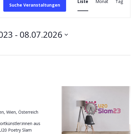
Ansichten-
Liste
Monat
Tag
Suche Veranstaltungen
Navigation
2023
 - 
08.07.2026
n, Wien, Österreich
rtkünstler:innen aus
 U20 Poetry Slam