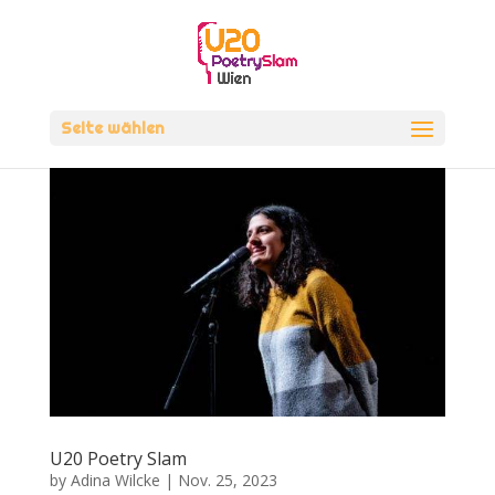
Seite wählen
U20 Poetry Slam
by
Adina Wilcke
|
Nov. 25, 2023